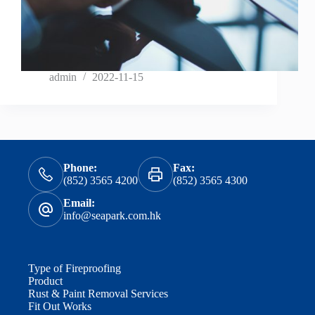
admin
2022-11-15
Phone:
Fax:
(852) 3565 4200
(852) 3565 4300
Email:
info@seapark.com.hk
Type of Fireproofing
Product
Rust & Paint Removal Services
Fit Out Works